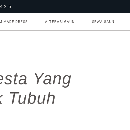
1425
M MADE DRESS
ALTERASI GAUN
SEWA GAUN
sta Yang
k Tubuh