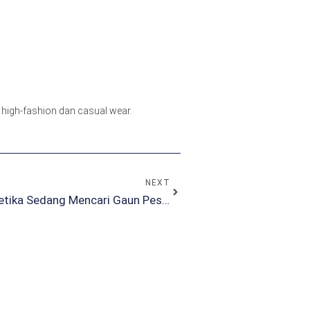
k, high-fashion dan casual wear.
NEXT
Hindari 5 Saran Terburuk Ini Ketika Sedang Mencari Gaun Pesta