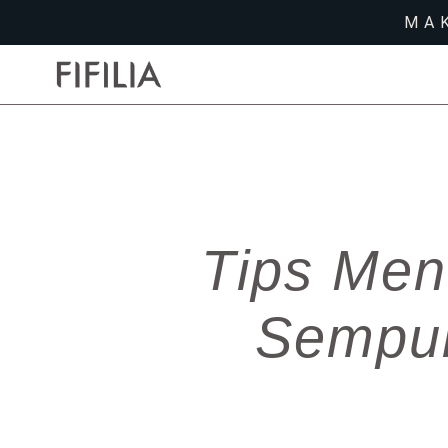
MA
Tips Me
Sempur