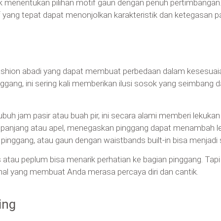
tuk menentukan pilihan motif gaun dengan penuh pertimbanga
f yang tepat dapat menonjolkan karakteristik dan ketegasan p
fashion abadi yang dapat membuat perbedaan dalam kesesuai
ggang, ini sering kali memberikan ilusi sosok yang seimbang 
buh jam pasir atau buah pir, ini secara alami memberi lekukan
i panjang atau apel, menegaskan pinggang dapat menambah l
 pinggang, atau gaun dengan waistbands built-in bisa menjadi s
atau peplum bisa menarik perhatian ke bagian pinggang. Tapi 
al yang membuat Anda merasa percaya diri dan cantik.
ing